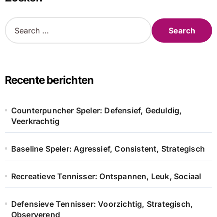
S
e
a
r
c
h
Recente berichten
f
o
r
Counterpuncher Speler: Defensief, Geduldig,
:
Veerkrachtig
Baseline Speler: Agressief, Consistent, Strategisch
Recreatieve Tennisser: Ontspannen, Leuk, Sociaal
Defensieve Tennisser: Voorzichtig, Strategisch,
Observerend