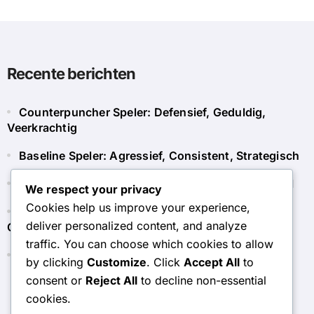
Recente berichten
Counterpuncher Speler: Defensief, Geduldig,
Veerkrachtig
Baseline Speler: Agressief, Consistent, Strategisch
Recreatieve Tennisser: Ontspannen, Leuk, Sociaal
We respect your privacy
Cookies help us improve your experience,
Defensieve Tennisser: Voorzichtig, Strategisch,
deliver personalized content, and analyze
Observerend
traffic. You can choose which cookies to allow
Netspeler: Tactisch, Opportunistisch, Snel
by clicking
Customize
. Click
Accept All
to
consent or
Reject All
to decline non-essential
cookies.