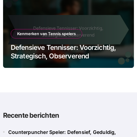
Kenmerken van Tennis spelers
Defensieve Tennisser: Voorzichtig,
Strategisch, Observerend
Recente berichten
Counterpuncher Speler: Defensief, Geduldig,