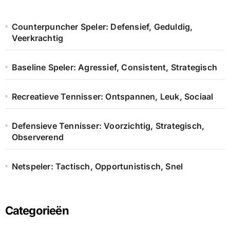
f
o
r
Counterpuncher Speler: Defensief, Geduldig,
:
Veerkrachtig
Baseline Speler: Agressief, Consistent, Strategisch
Recreatieve Tennisser: Ontspannen, Leuk, Sociaal
Defensieve Tennisser: Voorzichtig, Strategisch,
Observerend
Netspeler: Tactisch, Opportunistisch, Snel
Categorieën