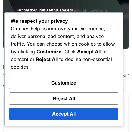
Kenmerken van Tennis spelers
We respect your privacy
Dynamische Tennisser: Energiek,
Cookies help us improve your experience,
Levendig, Aanpasbaar
deliver personalized content, and analyze
Jan Jansen
Feb 11, 2026
traffic. You can choose which cookies to allow
by clicking
Customize
. Click
Accept All
to
consent or
Reject All
to decline non-essential
Leave a Reply
cookies.
Your email address will not be published.
Required fields are marked
*
Customize
Comment
*
Reject All
Accept All