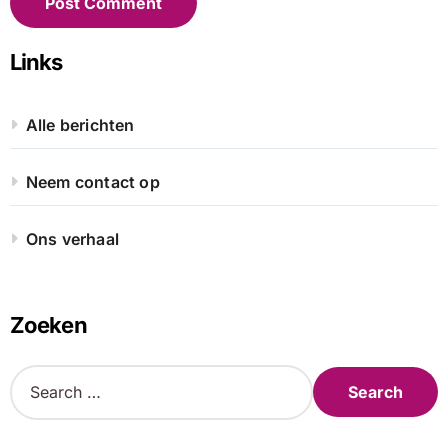
Links
Alle berichten
Neem contact op
Ons verhaal
Zoeken
S
e
a
r