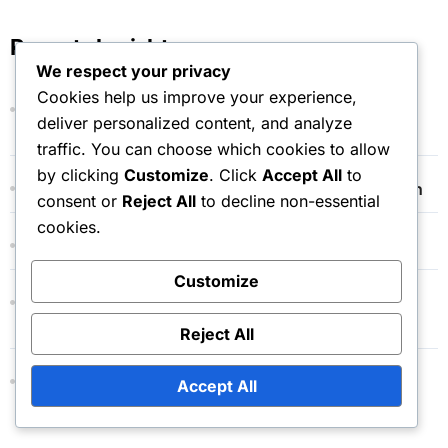
c
h
Recente berichten
f
We respect your privacy
o
Cookies help us improve your experience,
r
Counterpuncher Speler: Defensief, Geduldig,
deliver personalized content, and analyze
:
Veerkrachtig
traffic. You can choose which cookies to allow
by clicking
Customize
. Click
Accept All
to
Baseline Speler: Agressief, Consistent, Strategisch
consent or
Reject All
to decline non-essential
cookies.
Recreatieve Tennisser: Ontspannen, Leuk, Sociaal
Customize
Defensieve Tennisser: Voorzichtig, Strategisch,
Observerend
Reject All
Netspeler: Tactisch, Opportunistisch, Snel
Accept All