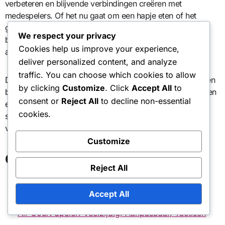
verbeteren en blijvende verbindingen creëren met
medespelers. Of het nu gaat om een hapje eten of het
genieten van verfrissingen in de club, deze momenten
We respect your privacy
bevorderen kameraadschap en maken de sport
Cookies help us improve your experience,
aangenamer.
deliver personalized content, and analyze
traffic. You can choose which cookies to allow
Deelname aan deze bijeenkomsten kan ook mogelijkheden
by clicking
Customize
. Click
Accept All
to
bieden om strategieën te bespreken, ervaringen te delen en
consent or
Reject All
to decline non-essential
elkaar aan te moedigen in jullie tennisreizen. Omarm het
cookies.
sociale aspect van het spel om je algehele ervaring te
verrijken.
Customize
Gerelateerde artikelen
Reject All
Tactische Tennisser: Analytisch, Methodisch,
Berekenend
Accept All
Allrounder: Gebalanceerd, Aanpasbaar, Vaardig
All-Court Speler: Veelzijdig, Aanpasbaar, Tactisch